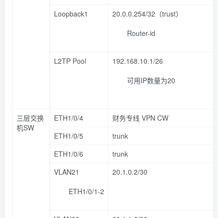
Loopback1
20.0.0.254/32（trust）
Router-id
L2TP Pool
192.168.10.1/26
可用IP数量为20
三层交换
ETH1/0/4
财务专线 VPN CW
机SW
ETH1/0/5
trunk
ETH1/0/6
trunk
VLAN21
20.1.0.2/30
ETH1/0/1-2