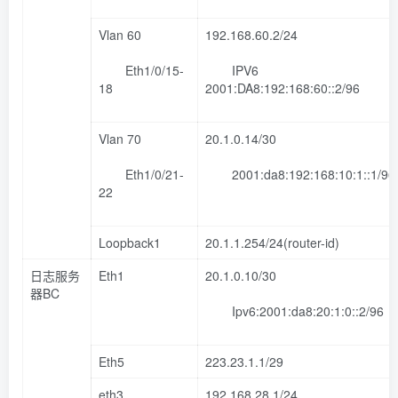
Vlan 60
192.168.60.2/24
Eth1/0/15-
IPV6
18
2001:DA8:192:168:60::2/96
Vlan 70
20.1.0.14/30
Eth1/0/21-
2001:da8:192:168:10:1::1/96
22
Loopback1
20.1.1.254/24(router-id)
日志服务
Eth1
20.1.0.10/30
器BC
Ipv6:2001:da8:20:1:0::2/96
Eth5
223.23.1.1/29
eth3
192.168.28.1/24