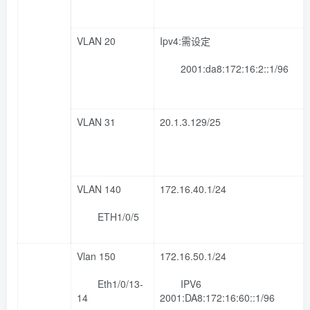
VLAN 20
Ipv4:需设定
2001:da8:172:16:2::1/96
VLAN 31
20.1.3.129/25
VLAN 140
172.16.40.1/24
ETH1/0/5
Vlan 150
172.16.50.1/24
Eth1/0/13-
IPV6
14
2001:DA8:172:16:60::1/96