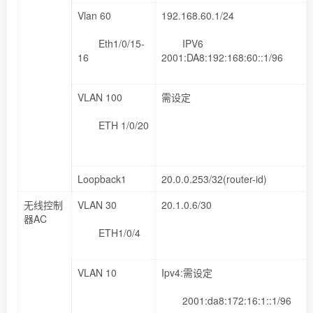
Vlan 60
192.168.60.1/24
Eth1/0/15-
IPV6
16
2001:DA8:192:168:60::1/96
VLAN 100
需设定
ETH 1/0/20
Loopback1
20.0.0.253/32(router-id)
无线控制
VLAN 30
20.1.0.6/30
器AC
ETH1/0/4
VLAN 10
Ipv4:需设定
2001:da8:172:16:1::1/96