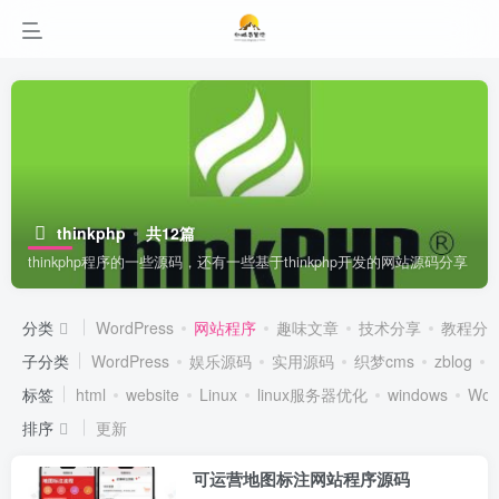
thinkphp
共12篇
thinkphp程序的一些源码，还有一些基于thinkphp开发的网站源码分享
分类
WordPress
网站程序
趣味文章
技术分享
教程分
子分类
WordPress
娱乐源码
实用源码
织梦cms
zblog
标签
html
website
Linux
linux服务器优化
windows
Wor
排序
更新
可运营地图标注网站程序源码