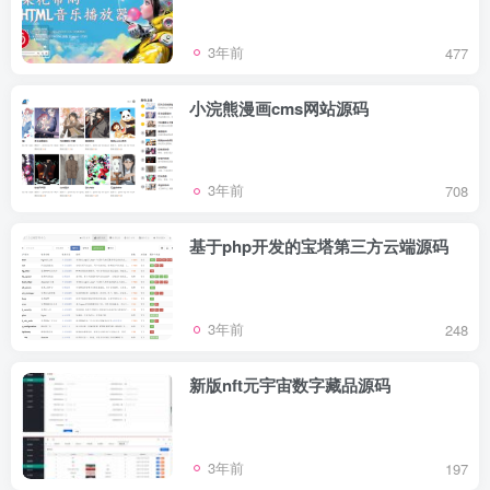
3年前
477
小浣熊漫画cms网站源码
3年前
708
基于php开发的宝塔第三方云端源码
3年前
248
新版nft元宇宙数字藏品源码
3年前
197