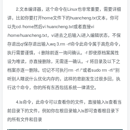
2.文本编译器，这个命令在Linux也非常重要，需要详细
讲，比如你要打开home文件下的huancheng.txt文本，你可
以先cd /home然后vi huancheng.txt或者直接vi
/home/huancheng.txt，vi进去之后输入i进入编辑状态，不保
存退出q!保存退出输入wq 3.rm -rf命令此命令属于高危命令，
执行需要谨慎，-i 删除前逐一询问确认。-f 即使原档案属性
设为唯读，亦直接删除，无需逐一确认。-r 将目录及以下之
档案亦逐一删除。切记不可执行rm -rf /*或者sudo rm -rf/*别
听别人瞎说什么优化内存的，这样的悲剧发生过很多回，执
行这个命令，你的所有东西包括系统一律清空。
4.ls命令，此命令可以查看你的文件，直接输入ls查看当
前目录下的文件，例如你在根目录输入ls即可查看根目录下
的所有文件和目录