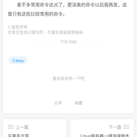
差不多常用命令这点了，更深奥的命令以后我再发，这
里只有这些比较常用的命令。
©
版权声明
文章全是本幻城写的，尽量别直接复制粘贴
THE END
linux
喜欢就亲吻一下吧
分享
收藏
上一篇
下一篇
无更多文章
Linux服务器一键测速脚本