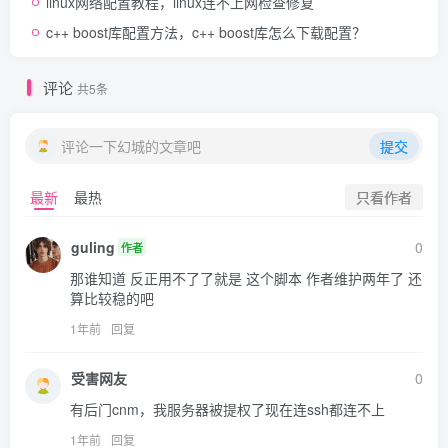
linux网络配置教程，linux连不上网检查修复
c++ boost库配置方法，c++ boost库怎么下载配置？
评论
共5条
评论一下幻城的文章吧
提交
只看作者
最新
最热
guling
0
作者
那谁知道 反正用不了了就是 这个脚本 作者维护两年了 还
算比较稳的吧
1年前
回复
受害网友
0
有后门cnm，我服务器被提权了现在连ssh都连不上
1年前
回复