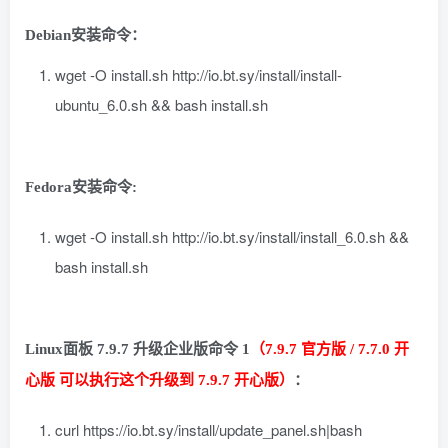
Debian安装命令：
wget -O install.sh http://io.bt.sy/install/install-
ubuntu_6.0.sh && bash install.sh
Fedora安装命令:
wget -O install.sh http://io.bt.sy/install/install_6.0.sh &&
bash install.sh
Linux面板 7.9.7 升级企业版命令 1
（7.9.7 官方版 / 7.7.0 开
心版 可以执行这个升级到 7.9.7 开心版）
：
curl https://io.bt.sy/install/update_panel.sh|bash