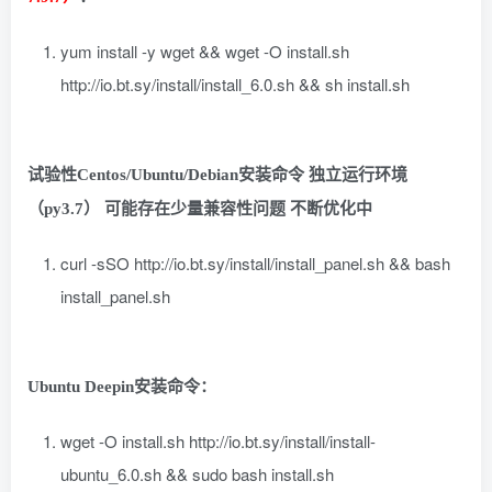
yum install -y wget && wget -O install.sh
http://io.bt.sy/install/install_6.0.sh && sh install.sh
试验性Centos/Ubuntu/Debian安装命令 独立运行环境
（py3.7） 可能存在少量兼容性问题 不断优化中
curl -sSO http://io.bt.sy/install/install_panel.sh && bash
install_panel.sh
Ubuntu Deepin安装命令：
wget -O install.sh http://io.bt.sy/install/install-
ubuntu_6.0.sh && sudo bash install.sh