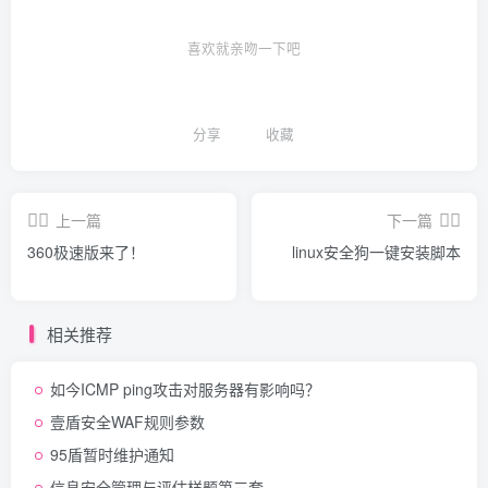
喜欢就亲吻一下吧
分享
收藏
上一篇
下一篇
360极速版来了！
linux安全狗一键安装脚本
相关推荐
如今ICMP ping攻击对服务器有影响吗？
壹盾安全WAF规则参数
95盾暂时维护通知
信息安全管理与评估样题第三套