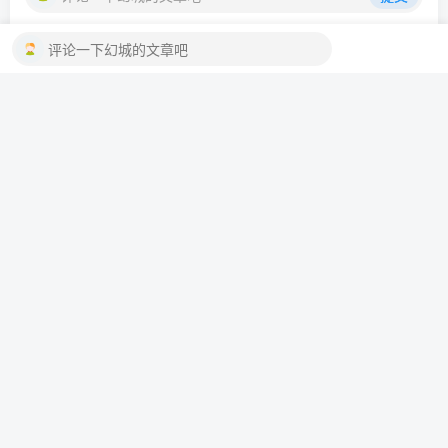
评论一下幻城的文章吧
暂无评论内容
网站声明
隐私政策
网站地图
联系我们
宿迁高防服务器测评
提交评论
冀ICP备2022012838号
渝公网安备50010602503850号