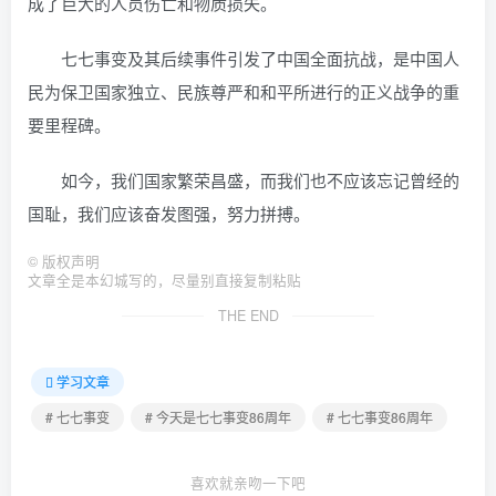
成了巨大的人员伤亡和物质损失。
七七事变及其后续事件引发了中国全面抗战，是中国人
民为保卫国家独立、民族尊严和和平所进行的正义战争的重
要里程碑。
如今，我们国家繁荣昌盛，而我们也不应该忘记曾经的
国耻，我们应该奋发图强，努力拼搏。
©
版权声明
文章全是本幻城写的，尽量别直接复制粘贴
THE END
学习文章
# 七七事变
# 今天是七七事变86周年
# 七七事变86周年
喜欢就亲吻一下吧