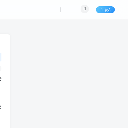
发布
安
具
使