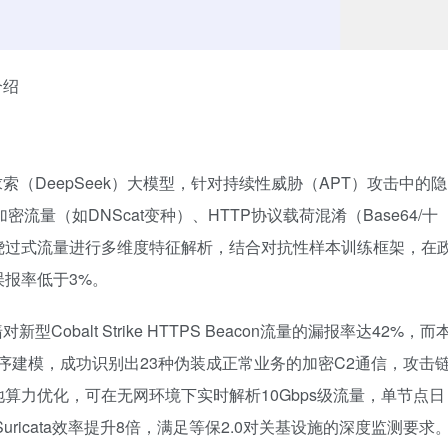
介绍
（DeepSeek）大模型，针对持续性威胁（APT）攻击中的隐
量（如DNScat变种）、HTTP协议载荷混淆（Base64/十
绕过式流量进行多维度特征解析，结合对抗性样本训练框架，在
误报率低于3%。
balt Strike HTTPS Beacon流量的漏报率达42%，而
量时序建模，成功识别出23种伪装成正常业务的加密C2通信，攻击
地算力优化，可在无网环境下实时解析10Gbps级流量，单节点日
uricata效率提升8倍，满足等保2.0对关基设施的深度监测要求