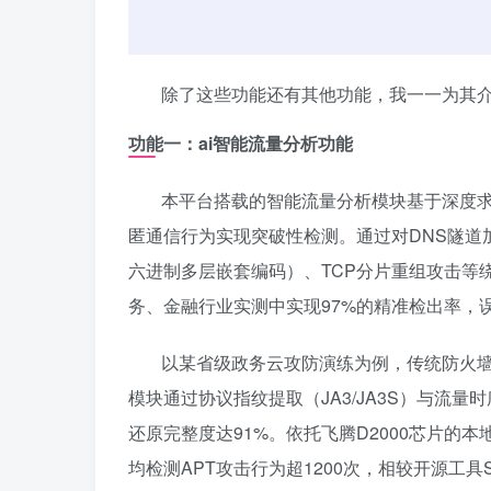
除了这些功能还有其他功能，我一一为其
功能一
：
ai智能流量分析功能
本平台搭载的智能流量分析模块基于深度求索
匿通信行为实现突破性检测。通过对DNS隧道加密流
六进制多层嵌套编码）、TCP分片重组攻击等
务、金融行业实测中实现97%的精准检出率，
以某省级政务云攻防演练为例，传统防火墙对新型Co
模块通过协议指纹提取（JA3/JA3S）与流
还原完整度达91%。依托飞腾D2000芯片的本
均检测APT攻击行为超1200次，相较开源工具S