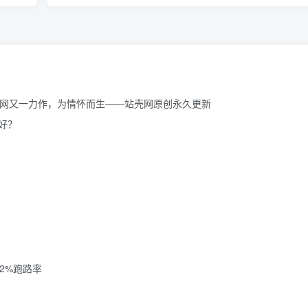
主题，站壳网又一力作，为情怀而生——站壳网原创永久更新
好？
72%跑路率