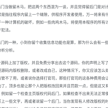
后门当做留木马，把这两个东西混为一谈，并且觉得留后门是对
常是指往程序内留上一个缝隙，供程序开发者使用，万一将来有
于一种计算机的破坏，例如一些肉鸡木马，将使用本程序的所有
于犯法。
后门的一种，小到你留个收集信息功能也是算，那为什么会有一
分析分析。
个源码上加了版权，并且免费分享出去这个源码，你的声明上写
把源码内版权删除，或者改成自己，这种情况下，你又应该怎么
该管不了用，或者说你选择打官司，那些打官司的这各种费用会
功了，顶多也是让那个人把版权改回来并且罚款一点，但是这又
，例如留一个检查主页版权代码后门，如果检查不出来无法正常
写上一些文字，再或者说留一个后门，当你发现有人修改版权的