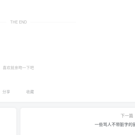
THE END
喜欢就亲吻一下吧
分享
收藏
下一篇
一些骂人不带脏字的