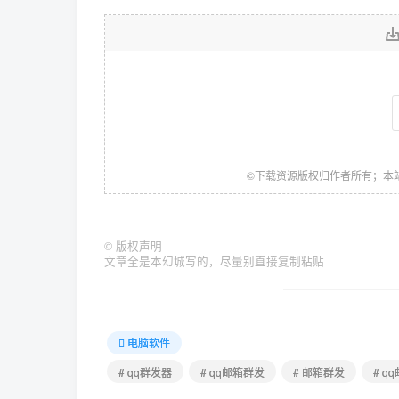
©下载资源版权归作者所有；本
©
版权声明
文章全是本幻城写的，尽量别直接复制粘贴
电脑软件
# qq群发器
# qq邮箱群发
# 邮箱群发
# q