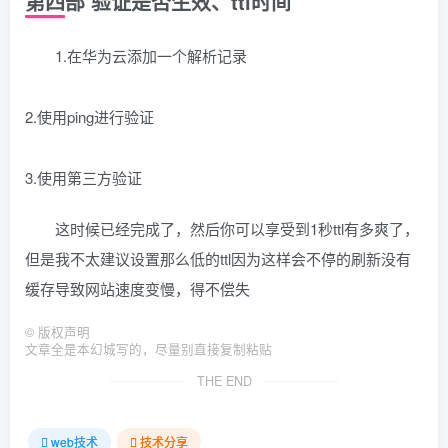
第四部 验证是否生效、ttl时间
1.在华为云添加一个解析记录
2.使用ping进行验证
3.使用第三方验证
这时候已经完成了，然后你可以享受到1秒ttl有多爽了，
但是我不太建议设置那么低的ttl因为这样会不停的刷新没有
缓存导致网站速度变慢，得不偿失
©
版权声明
文章全是本幻城写的，尽量别直接复制粘贴
THE END
web技术
技术分享