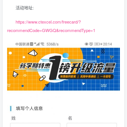
活动地址:
https://www.ctexcel.com/freecard/?
recommendCode=GWGQ&recommendType=1