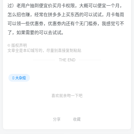
过）老用户抽到便宜价买月卡权限，大概可以便宜一个月，
怎么招也赚，经常在拼多多上买东西的可以试试，月卡每周
可以领一些优惠劵，优惠劵内还有个无门槛券，我感觉亏不
了，如果需要的可以去试试。
©
版权声明
文章全是本幻城写的，尽量别直接复制粘贴
THE END
大杂烩
喜欢就亲吻一下吧
分享
收藏