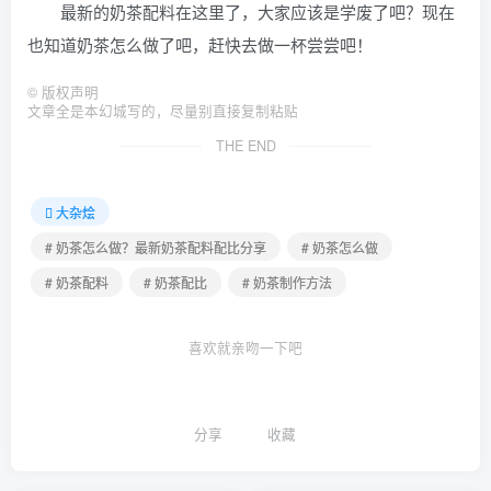
最新的奶茶配料在这里了，大家应该是学废了吧？现在
也知道奶茶怎么做了吧，赶快去做一杯尝尝吧！
©
版权声明
文章全是本幻城写的，尽量别直接复制粘贴
THE END
大杂烩
# 奶茶怎么做？最新奶茶配料配比分享
# 奶茶怎么做
# 奶茶配料
# 奶茶配比
# 奶茶制作方法
喜欢就亲吻一下吧
分享
收藏