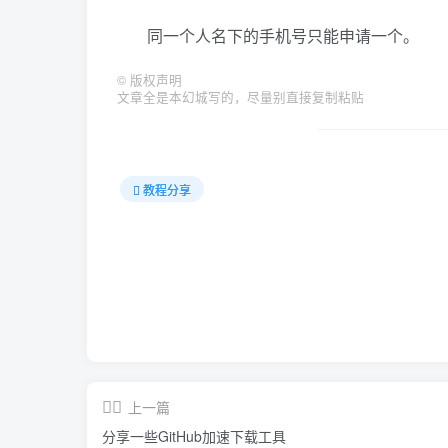
同一个人名下的手机号只能申请一个。
©
版权声明
文章全是本幻城写的，尽量别直接复制粘贴
教程分享
上一篇
分享一些GitHub加速下载工具