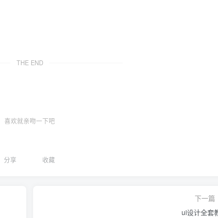
THE END
喜欢就亲吻一下吧
分享
收藏
下一篇
ui设计全套