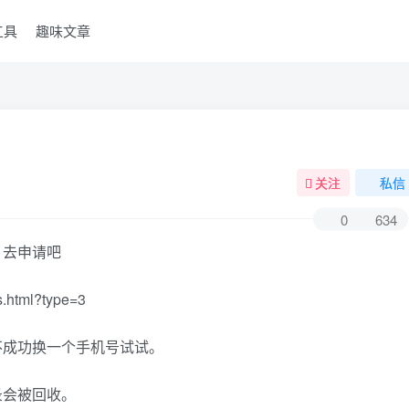
工具
趣味文章
关注
私信
0
634
，去申请吧
s.html?type=3
不成功换一个手机号试试。
录会被回收。