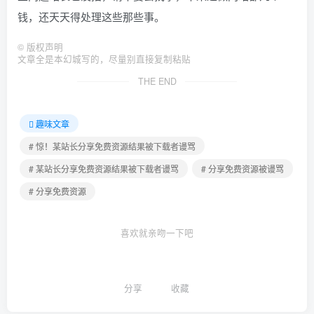
钱，还天天得处理这些那些事。
©
版权声明
文章全是本幻城写的，尽量别直接复制粘贴
THE END
趣味文章
# 惊！某站长分享免费资源结果被下载者谩骂
# 某站长分享免费资源结果被下载者谩骂
# 分享免费资源被谩骂
# 分享免费资源
喜欢就亲吻一下吧
分享
收藏