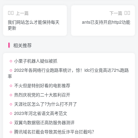
上一篇
下一篇
我们网站怎么才能保持每天
ants已支持开启http2功能
更新
相关推荐
小栗子机器人疑似被抓
2022年各网络行业跑路率统计，惊！idc行业竟高达72%跑路
率
不火但是特别好看的电影推荐
热烈庆祝党的二十大胜利召开
天涯社区怎么了?为什么打不开了
2023年河北省语文高考范文
双翼鸟数据宿迁高防服务器测评
腾讯域名拦截会导致其他反诈平台拦截吗？