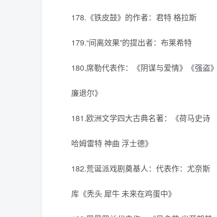
178.《铁皮鼓》的作者：君特 格拉斯
179.“间离效果”的提出者：布莱希特
180.席勒代表作：《阴谋与爱情》《强盗
廉退尔》
181.欧洲文学四大古典名著：《荷马史诗
哈姆雷特 神曲 浮士德》
182.荒诞派戏剧奠基人：代表作：尤奈斯
库《秃头 犀牛 未来在鸡蛋中》