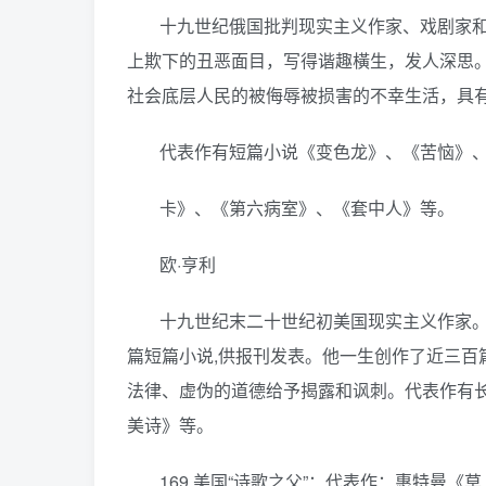
十九世纪俄国批判现实主义作家、戏剧家
上欺下的丑恶面目，写得谐趣橫生，发人深思
社会底层人民的被侮辱被损害的不幸生活，具
代表作有短篇小说《变色龙》、《苦恼》
卡》、《第六病室》、《套中人》等。
欧·亨利
十九世纪末二十世纪初美国现实主义作家。
篇短篇小说,供报刊发表。他一生创作了近三百
法律、虚伪的道德给予揭露和讽刺。代表作有
美诗》等。
169.美国“诗歌之父”：代表作：惠特曼《草