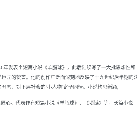
80 年发表个短篇小说《羊脂球》，此后陆续写了一大批思想性和
说巨匠的赞誉。他的创作广泛而深刻地反映了十九世纪后半期的
丑恶，对下层社会的“小人物”寄予同情。小说构思新颖,
具匠心。代表作有短篇小说《羊脂球》、《项链》等，长篇小说
。