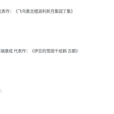
尔代表作：《飞鸟集吉檀迦利新月集园丁集》
川端康成 代表作：《伊豆的雪国千纸鹤 古都》
: