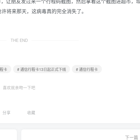
卡，让朋友发过来一个行程码截图，然后拿着这个截图进超市，
也许将来那天，这病毒真的完全消失了。
THE END
行程卡
# 通信行程卡13日起正式下线
# 通信行程卡
喜欢就亲吻一下吧
分享
收藏
下一篇