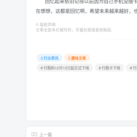
回忆起来依旧记得以前因为自己手机没插
在想想，这都是回忆啊，希望未来越来越好，
©
版权声明
文章全是本幻城写的，尽量别直接复制粘贴
行业资讯
趣味文章
# 行程码12月13日起正式下线
# 行程卡下线
# 
上一篇