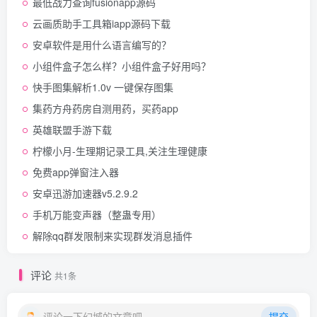
最低战力查询fusionapp源码
云画质助手工具箱iapp源码下载
安卓软件是用什么语言编写的？
小组件盒子怎么样？小组件盒子好用吗？
快手图集解析1.0v 一键保存图集
集药方舟药房自测用药，买药app
英雄联盟手游下载
柠檬小月-生理期记录工具,关注生理健康
免费app弹窗注入器
安卓迅游加速器v5.2.9.2
手机万能变声器（整蛊专用）
解除qq群发限制来实现群发消息插件
评论
共1条
评论一下幻城的文章吧
提交