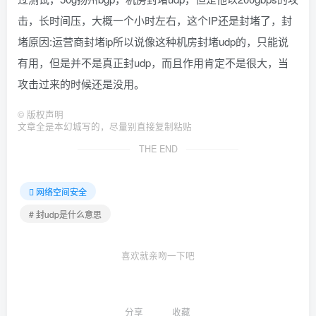
击，长时间压，大概一个小时左右，这个IP还是封堵了，封
堵原因:运营商封堵ip所以说像这种机房封堵udp的，只能说
有用，但是并不是真正封udp，而且作用肯定不是很大，当
攻击过来的时候还是没用。
©
版权声明
文章全是本幻城写的，尽量别直接复制粘贴
THE END
网络空间安全
# 封udp是什么意思
喜欢就亲吻一下吧
分享
收藏