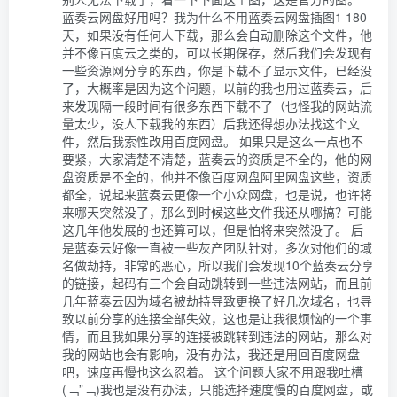
蓝奏云网盘好用吗？我为什么不用蓝奏云网盘插图1 180
天，如果没有任何人下载，那么会自动删除这个文件，他
并不像百度云之类的，可以长期保存，然后我们会发现有
一些资源网分享的东西，你是下载不了显示文件，已经没
了，大概率是因为这个问题，以前的我也用过蓝奏云，后
来发现隔一段时间有很多东西下载不了（也怪我的网站流
量太少，没人下载我的东西）后我还得想办法找这个文
件，然后我索性改用百度网盘。 如果只是这么一点也不
要紧，大家清楚不清楚，蓝奏云的资质是不全的，他的网
盘资质是不全的，他并不像百度网盘阿里网盘这些，资质
都全，说起来蓝奏云更像一个小众网盘，也是说，也许将
来哪天突然没了，那么到时候这些文件我还从哪搞？可能
这几年他发展的也还算可以，但是怕将来突然没了。 后
是蓝奏云好像一直被一些灰产团队针对，多次对他们的域
名做劫持，非常的恶心，所以我们会发现10个蓝奏云分享
的链接，起码有三个会自动跳转到一些违法网站，而且前
几年蓝奏云因为域名被劫持导致更换了好几次域名，也导
致以前分享的连接全部失效，这也是让我很烦恼的一个事
情，而且我如果分享的连接被跳转到违法的网站，那么对
我的网站也会有影响，没有办法，我还是用回百度网盘
吧，速度再慢也这么忍着。 这个问题大家不用跟我吐槽
(﹁”﹁)我也是没有办法，只能选择速度慢的百度网盘，或