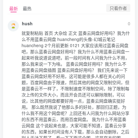
只看作者
最新
最热
hush
0
就复制粘贴 首页 大杂烩 正文 蓝奏云网盘好用吗？我为什
么不用蓝奏云网盘 huancheng的头像-幻城云笔记 
huancheng 2个月前更新 0121 大家应该用过蓝奏云网盘
吧，那么蓝奏云网盘好用吗？我为什么不用蓝奏云网盘一
起来听我说道说道吧，前一段时间有人问我为什么不用，
那么我来说一下为啥。 蓝奏云网盘好用吗？我为什么不
用蓝奏云网盘插图 蓝奏云网盘好用吗？ 我们先来说一下
蓝奏云网盘好用不好用，这可能是很多人都在关心的问
题，百度网盘由于限速，然后其他的网盘又限制空间，但
是蓝奏云不一样了，不限制速度不限制空间，除了限制每
次上传的文件大小，而且开会员还可以解除限制，可以
说，比其他的网盘都要好用一点，蓝奏云网盘确实挺好
用。 那么既然我说了他那么多的好处，那回归正题，为
什么我不用这个网盘呢？上回还有人问我为什么网站分享
的东西不用蓝奏云，而用百度网盘。 我为什么不用蓝奏
云网盘 这个说起来也是，大家可能不知道，蓝奏云分享
的东西，如果长时间没有人下载，那么会自动删除，之后
别人无法下载了，看一下下面这个图，这是官方的图。 