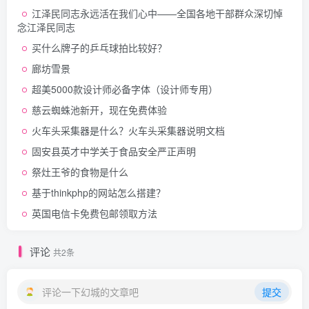
江泽民同志永远活在我们心中——全国各地干部群众深切悼
念江泽民同志
买什么牌子的乒乓球拍比较好？
廊坊雪景
超美5000款设计师必备字体（设计师专用）
慈云蜘蛛池新开，现在免费体验
火车头采集器是什么？火车头采集器说明文档
固安县英才中学关于食品安全严正声明
祭灶王爷的食物是什么
基于thinkphp的网站怎么搭建？
英国电信卡免费包邮领取方法
评论
共2条
评论一下幻城的文章吧
提交