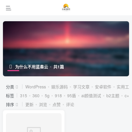
为什么不用蓝奏云
共1篇
分类
WordPress
娱乐源码
学习文章
安卓软件
实用工
标签
315
360
5g
918
95盾
ai颜值测试
b2主题
c++
排序
更新
浏览
点赞
评论