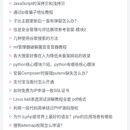
JavaScript的深拷贝和浅拷贝
通过ip查骗子地址教程
子比主题更新后一直有弹窗怎么办？
信息安全管理与评估赛项参考答案-模块2
几种使用谷歌搜索的方法
mt管理器破解魔音变音器教程
各大搜索好像在人为降低未备案网站的收录
python核心模块介绍，python有哪些核心模块
安装Composer时报错putenv缺失怎么办？
支付宝当面付怎么开通
如何免费为IP申请一枚SSL证书
Linux kali渗透测试讲解教程全套 pdf格式
利用一段代码简单绕过PHP源码授权
为什么php是世界上最好的语言？php的应用场景有哪些
搜狗sitemap权限怎么申请？