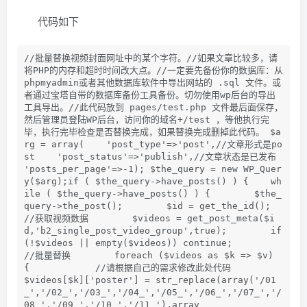
代码如下
//批量替换视频封面网址中的某个字符。//如果文章比较多，请
将PHP的内存和超时时间改大点。//一定要先备份你的数据库：从
phpmyadmin或者其他数据库软件中导出网站的 .sql 文件。或
者通过宝塔自带的数据库备份工具备份。切勿使用wp后台的导出
工具导出。//此代码放到 pages/test.php 文件最后面保存，
然后管理员登陆WP后台，访问你的域名+/test ，等他执行完
毕，执行完毕检查是否替换完成，如果替换完成删掉此代码。 $a
rg = array(    'post_type'=>'post',//文章形式是po
st    'post_status'=>'publish',//文章状态是已发布    
'posts_per_page'=>-1); $the_query = new WP_Quer
y($arg);if ( $the_query->have_posts() ) {    wh
ile ( $the_query->have_posts() ) {        $the_
query->the_post();        $id = get_the_id();         
//获取视频数据        $videos = get_post_meta($i
d,'b2_single_post_video_group',true);        if
(!$videos || empty($videos)) continue;         
//批量替换        foreach ($videos as $k => $v) 
{            //请根据自己的需求修改此处代码            
$videos[$k]['poster'] = str_replace(array('/01
_','/02_','/03_','/04_','/05_','/06_','/07_','/
08_','/09_','/10_','/11_'),array