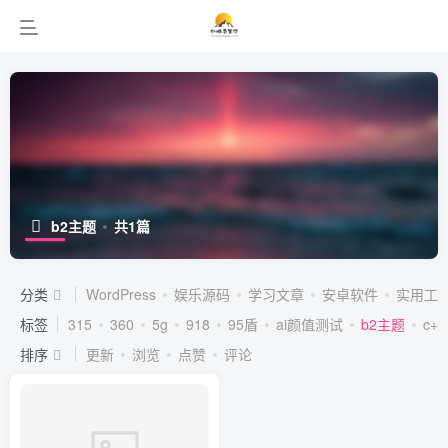
b2主题
共1篇
分类
WordPress
娱乐源码
学习文章
安卓软件
实用工
标签
315
360
5g
918
95盾
ai颜值测试
b2主题
c++
排序
更新
浏览
点赞
评论