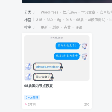
分类
WordPress
娱乐源码
学习文章
安卓软
标签
315
360
5g
918
95盾
ai颜值测试
排序
更新
浏览
点赞
评论
95盾国内节点恢复
vps测评
2年前
205