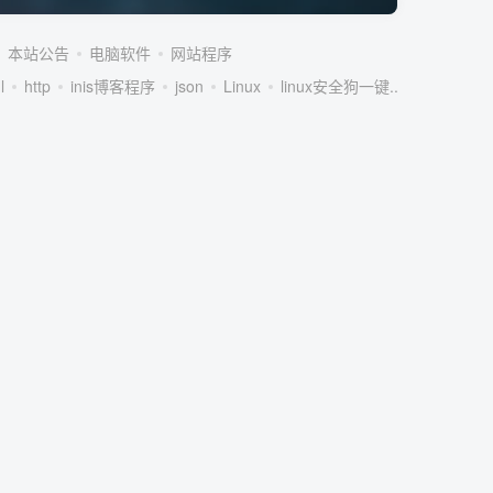
本站公告
电脑软件
网站程序
l
http
inis博客程序
json
Linux
linux安全狗一键...
linux服