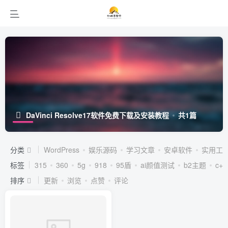
DaVinci Resolve17软件免费下载及安装教程
共1篇
分类
WordPress
娱乐源码
学习文章
安卓软件
实用工
标签
315
360
5g
918
95盾
ai颜值测试
b2主题
c++
排序
更新
浏览
点赞
评论