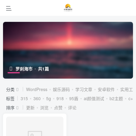
罗刹海市
共1篇
分类
WordPress
娱乐源码
学习文章
安卓软件
实用工
标签
315
360
5g
918
95盾
ai颜值测试
b2主题
c++
排序
更新
浏览
点赞
评论