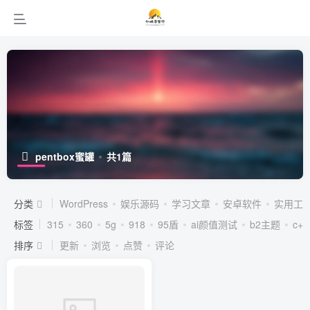
pentbox蜜罐
共1篇
分类
WordPress
娱乐源码
学习文章
安卓软件
实用工
标签
315
360
5g
918
95盾
ai颜值测试
b2主题
c++
排序
更新
浏览
点赞
评论