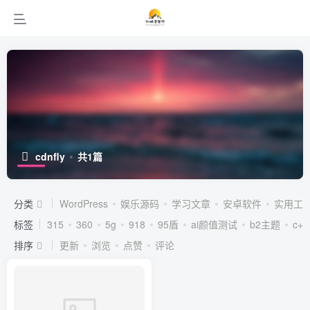
cdnfly
共1篇
分类
WordPress
娱乐源码
学习文章
安卓软件
实用工
标签
315
360
5g
918
95盾
ai颜值测试
b2主题
c++
排序
更新
浏览
点赞
评论