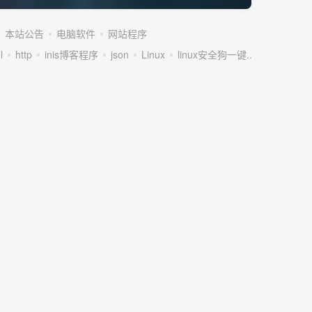
本站公告
电脑软件
网站程序
l
http
inis博客程序
json
Linux
linux安全狗一键...
linux服