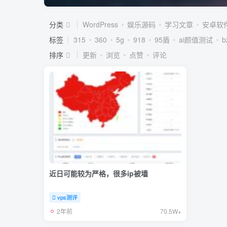
分类
WordPress
娱乐源码
学习文章
安卓软
标签
315
360
5g
918
95盾
ai颜值测试
排序
更新
浏览
点赞
评论
近日可能较为严格，很多ip被墙
vps测评
2年前
70.5W+