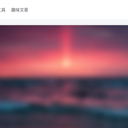
工具
趣味文章