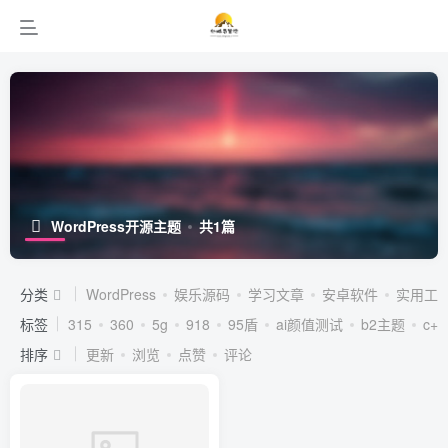
WordPress开源主题
共1篇
分类
WordPress
娱乐源码
学习文章
安卓软件
实用工
标签
315
360
5g
918
95盾
ai颜值测试
b2主题
c++
排序
更新
浏览
点赞
评论