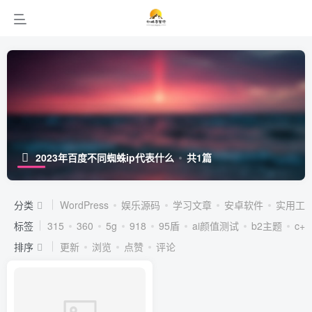
2023年百度不同蜘蛛ip代表什么
共1篇
分类
WordPress
娱乐源码
学习文章
安卓软件
实用工
标签
315
360
5g
918
95盾
ai颜值测试
b2主题
c++
排序
更新
浏览
点赞
评论