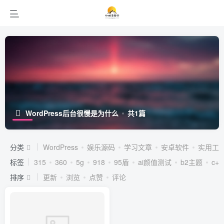
WordPress后台很慢是为什么
共1篇
分类
WordPress
娱乐源码
学习文章
安卓软件
实用工
标签
315
360
5g
918
95盾
ai颜值测试
b2主题
c++
排序
更新
浏览
点赞
评论