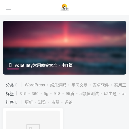
volatillity常用命令大全
共1篇
分类
WordPress
娱乐源码
学习文章
安卓软件
实用工
标签
315
360
5g
918
95盾
ai颜值测试
b2主题
c++
排序
更新
浏览
点赞
评论