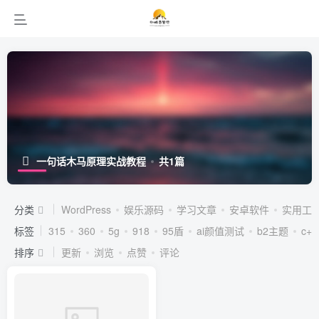
一句话木马原理实战教程
共1篇
分类
WordPress
娱乐源码
学习文章
安卓软件
实用工
标签
315
360
5g
918
95盾
ai颜值测试
b2主题
c++
排序
更新
浏览
点赞
评论