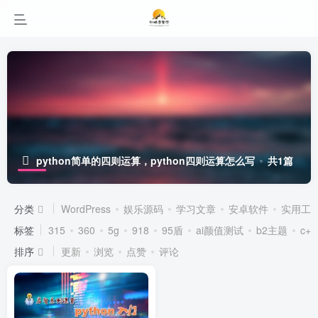
python简单的四则运算，python四则运算怎么写
共1篇
分类
WordPress
娱乐源码
学习文章
安卓软件
实用工
标签
315
360
5g
918
95盾
ai颜值测试
b2主题
c++
排序
更新
浏览
点赞
评论