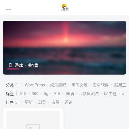
游戏
共1篇
分类
WordPress
娱乐源码
学习文章
安卓软件
实用工
标签
315
360
5g
918
95盾
ai颜值测试
b2主题
c++
排序
更新
浏览
点赞
评论