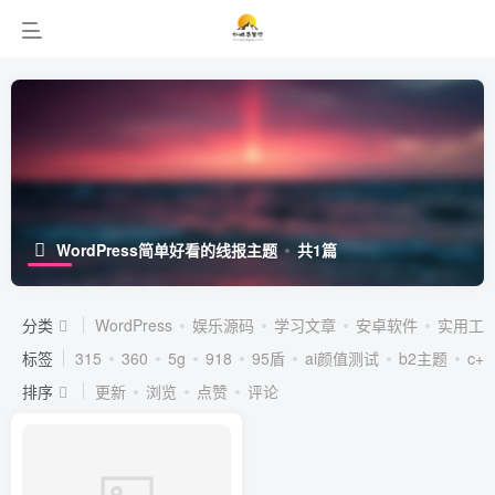
WordPress简单好看的线报主题
共1篇
分类
WordPress
娱乐源码
学习文章
安卓软件
实用工
标签
315
360
5g
918
95盾
ai颜值测试
b2主题
c++
排序
更新
浏览
点赞
评论