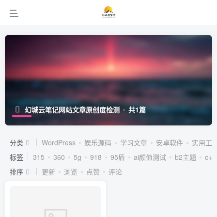
幻城云笔记网站文章原创度检测
共1篇
分类
WordPress
娱乐源码
学习文章
安卓软件
实用工
标签
315
360
5g
918
95盾
ai颜值测试
b2主题
c++
排序
更新
浏览
点赞
评论