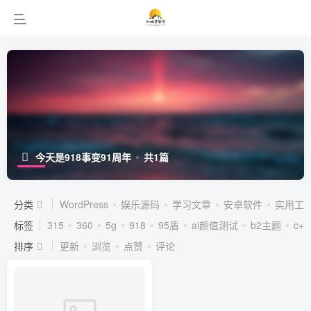
今天是918事变91周年
共1篇
分类
WordPress
娱乐源码
学习文章
安卓软件
实用工
标签
315
360
5g
918
95盾
ai颜值测试
b2主题
c++
排序
更新
浏览
点赞
评论