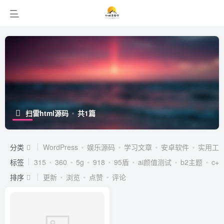
扫雷html源码
共1篇
分类
WordPress
娱乐源码
学习文章
安卓软件
实用工
标签
315
360
5g
918
95盾
ai颜值测试
b2主题
c++
排序
更新
浏览
点赞
评论