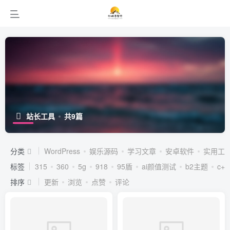
站长工具
共9篇
分类
WordPress
娱乐源码
学习文章
安卓软件
实用工
标签
315
360
5g
918
95盾
ai颜值测试
b2主题
c++
排序
更新
浏览
点赞
评论