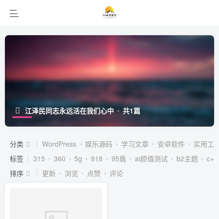
江泽民同志永远活在我们心中
共1篇
分类
WordPress
娱乐源码
学习文章
安卓软件
实用工
标签
315
360
5g
918
95盾
ai颜值测试
b2主题
c++
排序
更新
浏览
点赞
评论