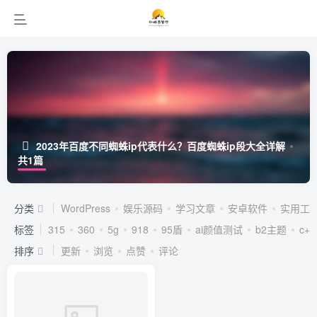
2023年百度不同蜘蛛ip代表什么？百度蜘蛛ip段大全详解
共1篇
分类
WordPress
娱乐源码
学习文章
安卓软件
实用工
标签
315
360
5g
918
95盾
ai颜值测试
b2主题
c++
排序
更新
浏览
点赞
评论