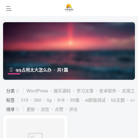
qq占用太大怎么办
共1篇
分类
WordPress
娱乐源码
学习文章
安卓软件
实用工
标签
315
360
5g
918
95盾
ai颜值测试
b2主题
c++
排序
更新
浏览
点赞
评论