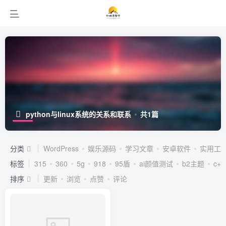
python与linux系统的关系和联系
共1篇
分类
WordPress
娱乐源码
学习文章
安卓软件
实用工
标签
315
360
5g
918
95盾
ai颜值测试
b2主题
c++
排序
更新
浏览
点赞
评论