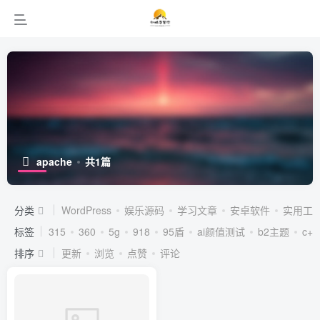
apache
共1篇
分类
WordPress
娱乐源码
学习文章
安卓软件
实用工
标签
315
360
5g
918
95盾
ai颜值测试
b2主题
c++
排序
更新
浏览
点赞
评论