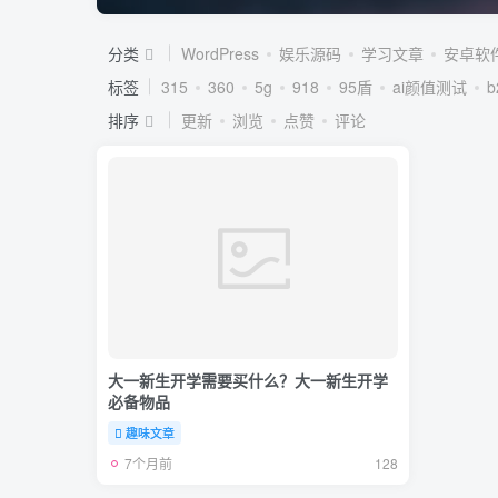
分类
WordPress
娱乐源码
学习文章
安卓软
标签
315
360
5g
918
95盾
ai颜值测试
排序
更新
浏览
点赞
评论
大一新生开学需要买什么？大一新生开学
必备物品
趣味文章
7个月前
128