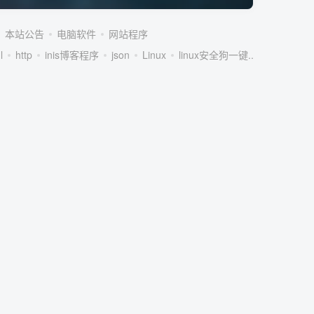
本站公告
电脑软件
网站程序
l
http
inis博客程序
json
Linux
linux安全狗一键...
linux服