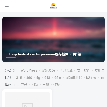
wp fastest cache premium缓存插件
共1篇
分类
WordPress
娱乐源码
学习文章
安卓软件
实用工
标签
315
360
5g
918
95盾
ai颜值测试
b2主题
c++
排序
更新
浏览
点赞
评论