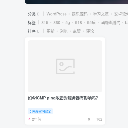
分类
WordPress
娱乐源码
学习文章
安卓软
标签
315
360
5g
918
95盾
ai颜值测试
排序
更新
浏览
点赞
评论
如今ICMP ping攻击对服务器有影响吗？
网络空间安全
2年前
0
162