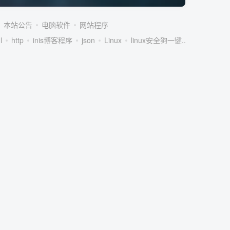
本站公告
电脑软件
网站程序
l
http
inis博客程序
json
Linux
linux安全狗一键...
linux服